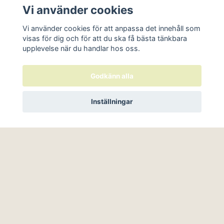
Vi använder cookies
Vi använder cookies för att anpassa det innehåll som
visas för dig och för att du ska få bästa tänkbara
upplevelse när du handlar hos oss.
Läs mer
Köpvillkor
Godkänn alla
Kontakt
Inställningar
Retur
© 2026 Hundarnas Favoritkock
–
Powered by Quickbutik