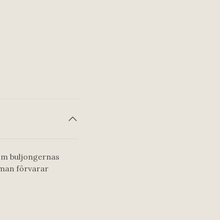
 om buljongernas
 man förvarar