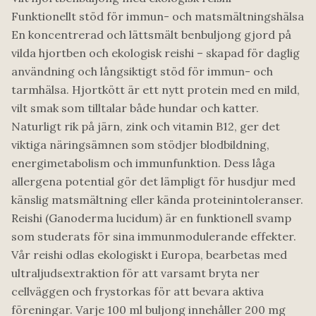
Funktionellt stöd för immun- och matsmältningshälsa
En koncentrerad och lättsmält benbuljong gjord på
vilda hjortben och ekologisk reishi – skapad för daglig
användning och långsiktigt stöd för immun- och
tarmhälsa. Hjortkött är ett nytt protein med en mild,
vilt smak som tilltalar både hundar och katter.
Naturligt rik på järn, zink och vitamin B12, ger det
viktiga näringsämnen som stödjer blodbildning,
energimetabolism och immunfunktion. Dess låga
allergena potential gör det lämpligt för husdjur med
känslig matsmältning eller kända proteinintoleranser.
Reishi (Ganoderma lucidum) är en funktionell svamp
som studerats för sina immunmodulerande effekter.
Vår reishi odlas ekologiskt i Europa, bearbetas med
ultraljudsextraktion för att varsamt bryta ner
cellväggen och frystorkas för att bevara aktiva
föreningar. Varje 100 ml buljong innehåller 200 mg