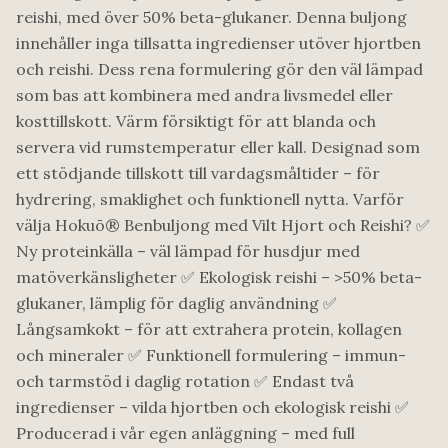
reishi, med över 50% beta-glukaner. Denna buljong
innehåller inga tillsatta ingredienser utöver hjortben
och reishi. Dess rena formulering gör den väl lämpad
som bas att kombinera med andra livsmedel eller
kosttillskott. Värm försiktigt för att blanda och
servera vid rumstemperatur eller kall. Designad som
ett stödjande tillskott till vardagsmåltider – för
hydrering, smaklighet och funktionell nytta. Varför
välja Hokuō® Benbuljong med Vilt Hjort och Reishi? ✅
Ny proteinkälla – väl lämpad för husdjur med
matöverkänsligheter ✅ Ekologisk reishi – >50% beta-
glukaner, lämplig för daglig användning ✅
Långsamkokt – för att extrahera protein, kollagen
och mineraler ✅ Funktionell formulering – immun-
och tarmstöd i daglig rotation ✅ Endast två
ingredienser – vilda hjortben och ekologisk reishi ✅
Producerad i vår egen anläggning – med full