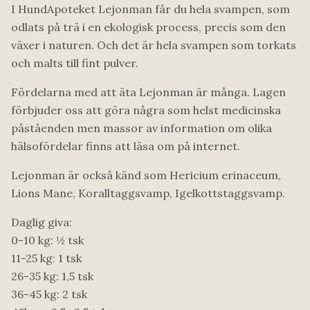
I HundApoteket Lejonman får du hela svampen, som
odlats på trä i en ekologisk process, precis som den
växer i naturen. Och det är hela svampen som torkats
och malts till fint pulver.
Fördelarna med att äta Lejonman är många. Lagen
förbjuder oss att göra några som helst medicinska
påståenden men massor av information om olika
hälsofördelar finns att läsa om på internet.
Lejonman är också känd som Hericium erinaceum,
Lions Mane, Koralltaggsvamp, Igelkottstaggsvamp.
Daglig giva:
0-10 kg: ½ tsk
11-25 kg: 1 tsk
26-35 kg: 1,5 tsk
36-45 kg: 2 tsk