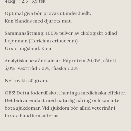
46kg +: 2,5 -3,5 tsk
Optimal giva bör provas ut individuellt.
Kan blandas med djurets mat.
Sammansättning: 100% pulver av ekologiskt odlad
Lejonman (Hericium erinaceum).
Ursprungsland: Kina
Analytiska beståndsdelar: Råprotein 20,0%, råfett
5,0%, växttråd 7,0%, råaska 7,0%
Nettovikt: 50 gram.
OBS! Detta fodertillskott har inga medicinska effekter.
Det bidrar endast med naturlig näring och kan inte
bota sjukdomar. Vid sjukdom bör alltid veterinär i
första hand konsulteras.