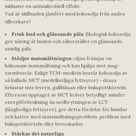
inklusive en antimikrobiell effekt.
Vad är skillnaden jämfört med kokosolja från andra
tillverkare?
Frisk hud och glänsande päls:
Ekologisk kokosolja
ger näring åt huden och säkerställer en glänsande,
smidig päls.
Stödjer matsmältningen:
oljan främjar en
hälsosam matsmältning och kan hjälpa mot mag-
tarmbesvär. Enligt TCM-medicin består kokosolja av
så kallade MCT (medelkedjiga fettsyror) – dessa
belastar inte levern, gallblåsan eller bukspottkörteln.
Eftersom upptaget av MCT kräver betydligt mindre
energiförbrukning än nedbrytningen av LCT
(långkediga fettsyror), ger detta fördelar för hundar
och katter med matsmältningsproblem, problem med
bukspottkörteln eller leverskador.
Stärkar det naturliga